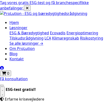
Tag vores gratis ESG-test og få branchespecifikke
anbefalinger
Hjem
Løsninger
ESG & Bæredygtighed
Ecovadis
Energioptimering
Tilskudsrådgivning
LCA
Klimaregnskab
Risikostyring
Se alle løsninger →
Om ProLution
Blog
Kontakt
0
Få konsultation
ESG-test gratis!!
Erfarne krisevejledere