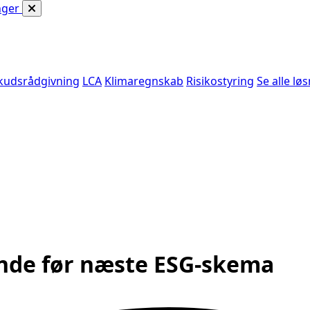
nger
skudsrådgivning
LCA
Klimaregnskab
Risikostyring
Se alle lø
ende før næste ESG-skema