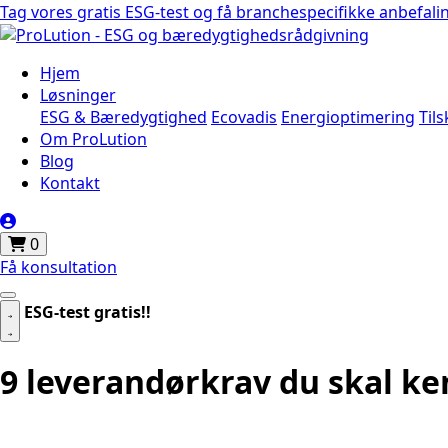
Tag vores gratis ESG-test og få branchespecifikke anbefali
Hjem
Løsninger
ESG & Bæredygtighed
Ecovadis
Energioptimering
Til
Om ProLution
Blog
Kontakt
0
Få konsultation
ESG-test gratis!!
9 leverandørkrav du skal k